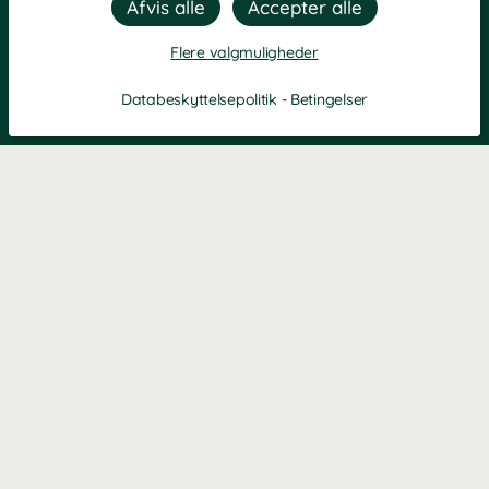
Flere valgmuligheder
Databeskyttelsepolitik
-
Betingelser
Filtre
Mest populære
KONTAKT OS
Kontaktformular