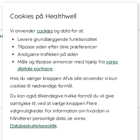
Cookies på Healthwell
Vi anvender
cookies
og data for at:
Hjem
>
Hjem & Husholdning
>
Husholdning
>
Køkkenredskaber
Levere grundlæggende funktionalitet
Tilpasse siden efter dine præferencer
Køkkenredskaber
Analysere trafikken på siden
Find dine miljøvenlige køkkenredskaber her! Hvis du er til kaffe,
Måle og tilpasse annoncer med hjælp fra
vores
så prøv eksempelvis et ubleget kaffefilter uden klor - og så kan
du smide filteret direkten i komposten, når du har brugt det!
digitale partnere
Prøv også vores udvalg af innovativ og anderledes opbevaring,
Hvis du vælger knappen Afvis alle anvender vi kun
som hjælper med at holde din mad frisk længere.
cookies til nødvendige formål.
I den her kategori finder du produkter fra mærker som Food
Du kan også tilkendegive hvilke formål du vil give
Huggers, If You Care og Blendjet.
samtykke til, ved at vælge knappen Flere
valgmuligheder. For information om hvordan vi
XL Stål sugerør Sæt
Matchapisker bambus
håndterer personlige data, se vores
4-pak
1 stk
Databeskyttelsepolitik
.