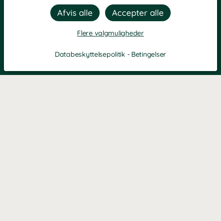
Flere valgmuligheder
Databeskyttelsepolitik
-
Betingelser
Filtre
Mest populære
KONTAKT OS
Kontaktformular