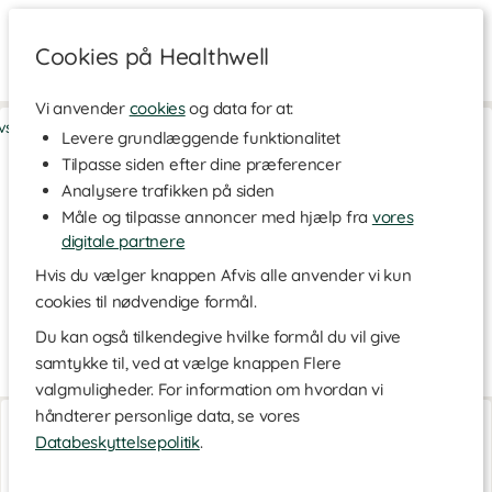
Cookies på Healthwell
Vi anvender
cookies
og data for at:
vsstil & Træning
>
Træningstilbehør
>
Drikkedunke & Vandflasker
Levere grundlæggende funktionalitet
Tilpasse siden efter dine præferencer
Drikkedunke & Vandflasker
Analysere trafikken på siden
Oprethold en god væskebalance med en ny, pragtfuld
Måle og tilpasse annoncer med hjælp fra
vores
drikkedunk! Vi har drikkedunke og vandflasker til enhver
lejlighed i forskellige designs og størrelser. Du finder blandt
digitale partnere
andet drikkedunke i rustfrit stål, som kan holde dit vand ekstra
Hvis du vælger knappen Afvis alle anvender vi kun
koldt. Prøv også drikkedunke, som er helt BPA-fri, eller prøv en
cookies til nødvendige formål.
miljøvenlig drikkedunk, som er lavet af sukkerrørsbioaffald.
Du kan også tilkendegive hvilke formål du vil give
På denne side finder du drikkedunke og vandflasker fra mærker
som Healthwell, GLACIAL, Casall og SmartShake.
samtykke til, ved at vælge knappen Flere
valgmuligheder. For information om hvordan vi
håndterer personlige data, se vores
Glas vandflaske
Ecobottle Healthwell
Sand
650 ml
Databeskyttelsepolitik
.