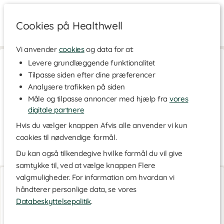
Cookies på Healthwell
Vi anvender
cookies
og data for at:
Hjem
>
Skønhed
>
Kropspleje
>
Cellulite, Strækmærker & Ar
Levere grundlæggende funktionalitet
Tilpasse siden efter dine præferencer
Cellulite, Strækmærker & Ar
Analysere trafikken på siden
Strækmærker, ar og cellulite er helt naturligt og noget vi alle
Måle og tilpasse annoncer med hjælp fra
vores
lider af i livet, men også noget som ingen rigtig ønsker. Her
finder du produkter til forebyggelse og behandling af
digitale partnere
strækmærker samt produkter til brug mod cellulite og ar.
Hvis du vælger knappen Afvis alle anvender vi kun
cookies til nødvendige formål.
Du kan også tilkendegive hvilke formål du vil give
Behandl strækmærker og ar
Læs mere
samtykke til, ved at vælge knappen Flere
I forbindelse med graviditet eller hurtig vægtøgning er det
PURE Hybenfrøolie
PURE Hybenfrøolie
almindeligt at lide af strækmærker i huden, og hvem der rammes
valgmuligheder. For information om hvordan vi
33 ml
100 ml
kan afhænge af hudens elasticitet, hormoner og hvor hurtigt
håndterer personlige data, se vores
vægtøgningen sker. Her finder du plejende olier, specielt tilpasset
Databeskyttelsepolitik
.
gravide, som kan bruges under hele graviditeten, efter fødslen og
under amning. En nærende olie hjælper med at holde huden blød