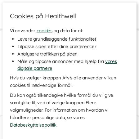
Cookies på Healthwell
Vi anvender
cookies
og data for at:
Hjem
>
Fødevarer
>
Frø
Levere grundlæggende funktionalitet
Tilpasse siden efter dine præferencer
Frø
Analysere trafikken på siden
Naturen tilbyder en bred vifte af næringstætte produkter, som vi
Måle og tilpasse annoncer med hjælp fra
vores
kan inkludere i vores kost. Her har vi samlet et udvalg af det
bedste naturen har at byde på i form af fiberrige frø af
digitale partnere
forskellige varianter, som eksempelvis de nærende chiafrø,
Hvis du vælger knappen Afvis alle anvender vi kun
græskarkerner og hampefrø, eller gro dine egne spirer af
cookies til nødvendige formål.
rødkål, karse eller broccolispirer fra vores udvalg af spirefrø.
Brug dem som en del af en sund hverdag eller nyd dem som en
Du kan også tilkendegive hvilke formål du vil give
sund og velsmagende snack.
samtykke til, ved at vælge knappen Flere
Næringsrige og fiberrige frø
Læs mere
valgmuligheder. For information om hvordan vi
Fyld spisekammeret med de populære chiafrø og nyd dem i en
håndterer personlige data, se vores
Chiafrø ØKO
Psyllium Husk Organic
lækker
chiagrød
eller bland dem i brød og kager for et saftigt og
Databeskyttelsepolitik
.
500 g
120 kapsler
velsmagende resultat. Her finder du også et bredt udvalg af
økologiske og sunde hørfrø, psylliumfrø og hampefrø, der er