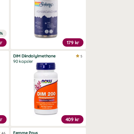
2%
kr
179 kr
DIM Diindolylmethane
5
90 kapsler
kr
409 kr
Femme Paus
4.6