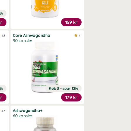
2%
kr
159 kr
Core Ashwagandha
4.6
4
90 kapsler
0%
Køb 3 - spar 12%
kr
179 kr
Ashwagandha+
4.3
60 kapsler