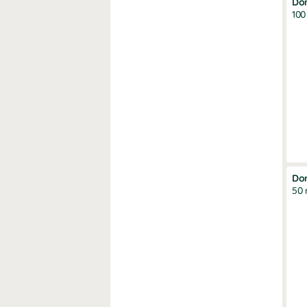
Do
100
Do
50 