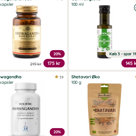
kapsler
100 ml
20%
Køb 3 - spar 1
175 kr
145 
219 kr
hwagandha
Shatavari Øko
3.9
kapsler
100 g
20%