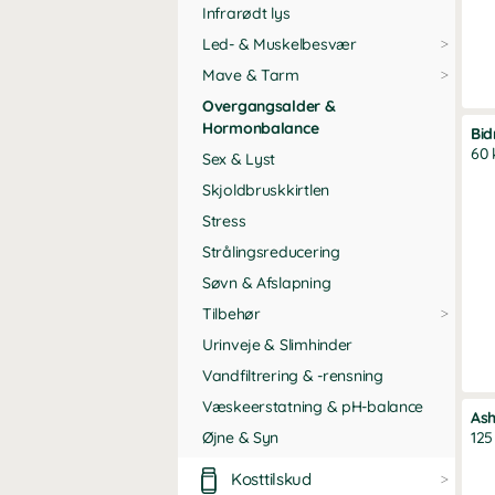
Infrarødt lys
Led- & Muskelbesvær
Mave & Tarm
Overgangsalder &
Hormonbalance
Bid
60 
Sex & Lyst
Skjoldbruskkirtlen
Stress
Strålingsreducering
Søvn & Afslapning
Tilbehør
Urinveje & Slimhinder
Vandfiltrering & -rensning
Væskeerstatning & pH-balance
As
Øjne & Syn
125
Kosttilskud