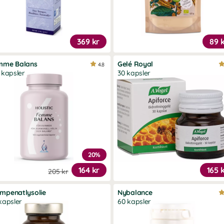
369 kr
89 
mme Balans
Gelé Royal
4.8
 kapsler
30 kapsler
20%
164 kr
165 
205 kr
mpenatlysolie
Nybalance
kapsler
60 kapsler