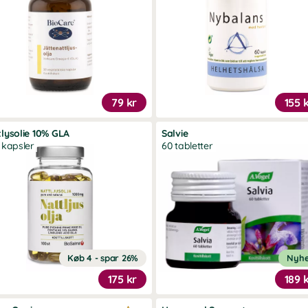
79 kr
155 
lysolie 10% GLA
Salvie
 kapsler
60 tabletter
Køb 4 - spar 26%
Nyh
175 kr
189 