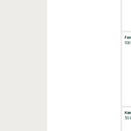
Fe
100
Kæ
30 