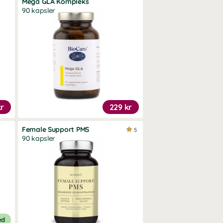
Mega GLA Kompleks
90 kapsler
kr
229 kr
Female Support PMS
5
90 kapsler
ed