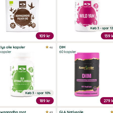
Køb 3 - spar 1
109 kr
139 
lys olie kapsler
DIM
4.6
kapsler
60 kapsler
Køb 3 - spar 10%
189 kr
279 
hwagandha root
GLA Natlysolie
4.9