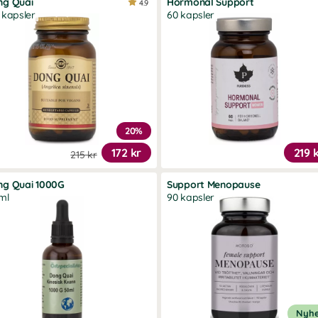
ng Quai
Hormonal Support
4.9
 kapsler
60 kapsler
20%
172 kr
219 
215 kr
ng Quai 1000G
Support Menopause
ml
90 kapsler
Nyh