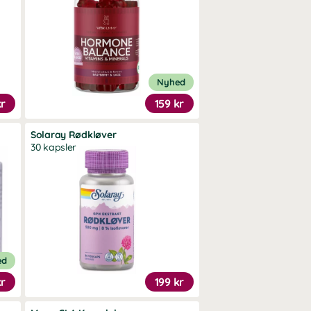
Nyhed
kr
159 kr
Solaray Rødkløver
30 kapsler
ed
kr
199 kr