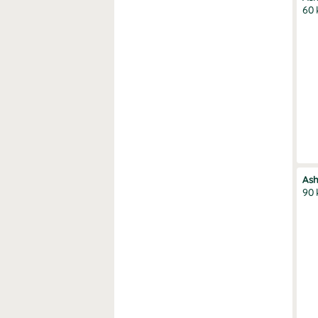
60 
As
90 