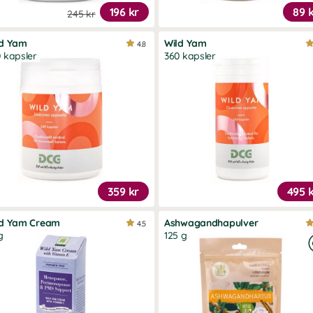
196 kr
89 
245 kr
ld Yam
Wild Yam
4.8
 kapsler
360 kapsler
359 kr
495 
ld Yam Cream
Ashwagandhapulver
4.5
g
125 g