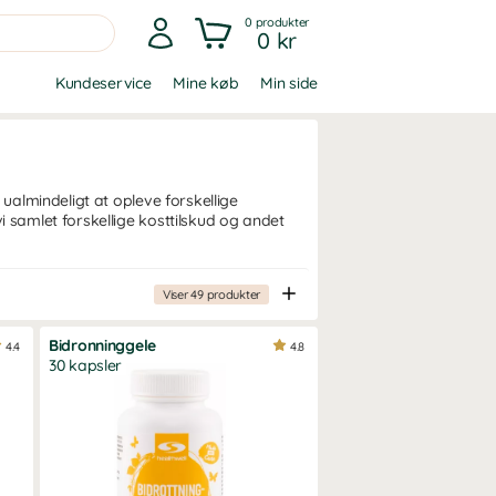
0
produkter
0 kr
Kundeservice
Mine køb
Min side
almindeligt at opleve forskellige
samlet forskellige kosttilskud og andet
Viser
49
produkter
Bidronninggele
4.4
4.8
30 kapsler