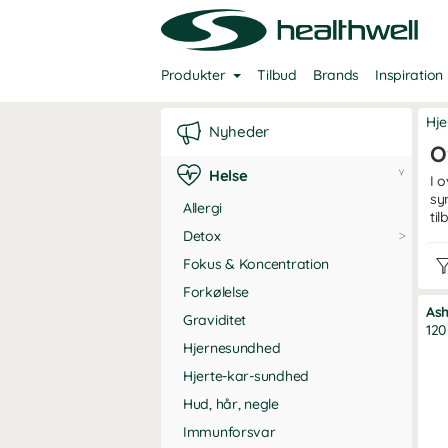
Produkter
Tilbud
Brands
Inspiration
Hj
Nyheder
O
Helse
I 
sy
Allergi
ti
Detox
Fokus & Koncentration
Forkølelse
As
Graviditet
120
Hjernesundhed
Hjerte-kar-sundhed
Hud, hår, negle
Immunforsvar