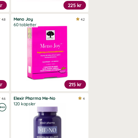
kr
225 kr
Meno Joy
4.8
4.2
60 tabletter
kr
215 kr
Elexir Pharma Me-No
4.6
4
120 kapsler