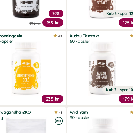
20%
Køb 3 - spar 1
159 kr
125 
199 kr
ronninggele
Kudzu Ekstrakt
4.8
kapsler
60 kapsler
Køb 3 - spar 1
235 kr
179 
hwagandha ØKO
Wild Yam
4.1
 g
90 kapsler