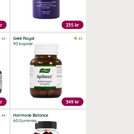
kr
235 kr
Gelé Royal
4.3
4.3
90 kapsler
kr
349 kr
Hormone Balance
4.4
60 Gummies