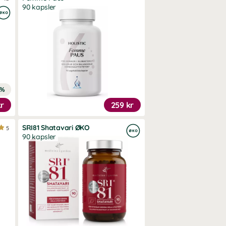
90 kapsler
1%
kr
259 kr
SRI81 Shatavari ØKO
5
90 kapsler