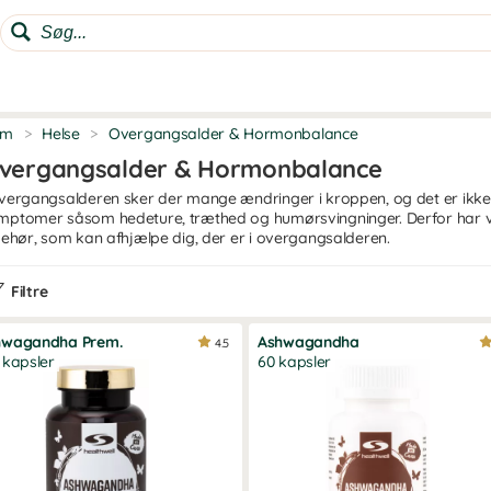
em
>
Helse
>
Overgangsalder & Hormonbalance
vergangsalder & Hormonbalance
overgangsalderen sker der mange ændringer i kroppen, og det er ikke u
mptomer såsom hedeture, træthed og humørsvingninger. Derfor har vi 
lbehør, som kan afhjælpe dig, der er i overgangsalderen.
Filtre
hwagandha Prem.
Ashwagandha
4.5
 kapsler
60 kapsler