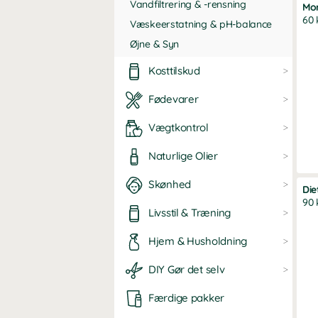
Vandfiltrering & -rensning
at 
Mor
jui
60 
Væskeerstatning & pH-balance
var
Øjne & Syn
all
Kosttilskud
T
k
Fødevarer
Vægtkontrol
Naturlige Olier
Eff
All
Skønhed
at 
Die
sto
90 
Livsstil & Træning
træ
grø
Hjem & Husholdning
Væ
En 
DIY Gør det selv
udr
nys
Færdige pakker
ogs