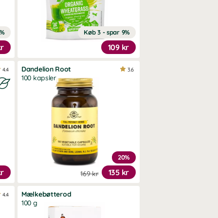
9%
Køb 3 - spar 9%
kr
109 kr
Dandelion Root
4.4
3.6
100 kapsler
20%
kr
135 kr
169 kr
Mælkebøtterod
4.4
100 g