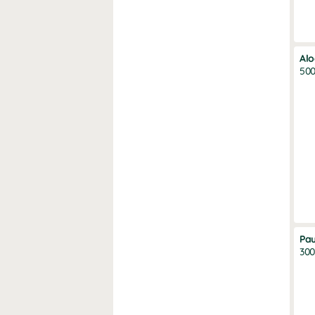
Alo
500
Pau
300