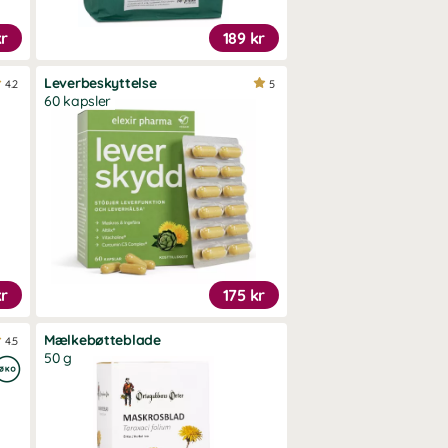
kr
189 kr
Leverbeskyttelse
4.2
5
60 kapsler
kr
175 kr
Mælkebøtteblade
4.5
50 g