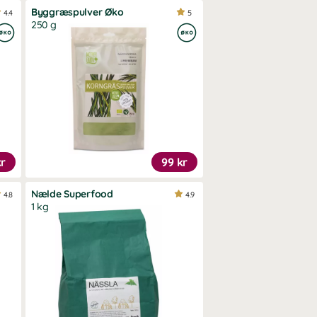
Byggræspulver Øko
4.4
5
250 g
kr
99 kr
Nælde Superfood
4.8
4.9
1 kg