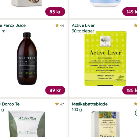
85 kr
149 
e Ferox Juice
Active Liver
4.4
 ml
30 tabletter
89 kr
185 
 Darco Te
Mælkebøtteblade
4.7
 g
100 g