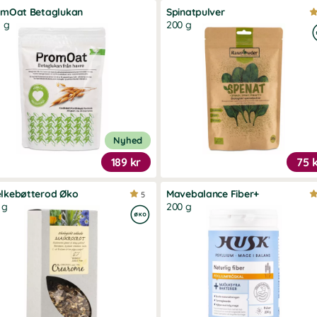
omOat Betaglukan
Spinatpulver
 g
200 g
Nyhed
189 kr
75 
lkebøtterod Øko
Mavebalance Fiber+
5
 g
200 g