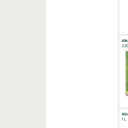
Alk
220
Alo
1 L