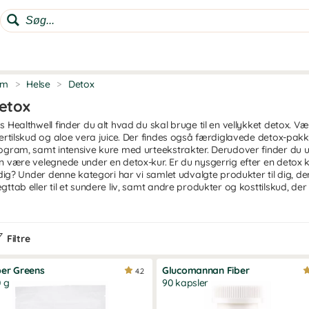
em
>
Helse
>
Detox
etox
s Healthwell finder du alt hvad du skal bruge til en vellykket detox. 
bertilskud og aloe vera juice. Der findes også færdiglavede detox-pakk
ogram, samt intensive kure med urteekstrakter. Derudover finder du 
n være velegnede under en detox-kur. Er du nysgerrig efter en detox 
l dig? Under denne kategori har vi samlet udvalgte produkter til dig,
gttab eller til et sundere liv, samt andre produkter og kosttilskud, de
ad er detox?
er denne kategori antager vi, at ordet detox står for den generelle o
Filtre
lukker kemikalier og raffinerede fødevarer til fordel for meget nære
lesnavn for produkter, der er ekstra nærende, og som passer ind i de
er Greens
Glucomannan Fiber
4.2
ox er en forkortelse af det engelske detoxification. Detox er en kur, h
 g
90 kapsler
ppen for affaldsstoffer og toksiner, og i stedet give ekstra næring i 
ingsoptagelse i tarmene, med et fuldt fungerende immunforsvar, ny 