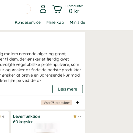
0
produkter
0 kr
Kundeservice
Mine køb
Min side
Vælg mellem nærende alger og grønt,
er til dem, der ønsker et færdiglavet
udvalgte vegetabilske proteinpulvere, som
kur og ønsker at finde de bedste produkter
 der ønsker at prøve en udrensende kur mod
r kan hjælpe ved detox
Læs mere
pfattelse af denne diæt, hvor man
Viser
73
produkter
nde grøntsager. Detox fungerer her som et
nne type diæt.
Leverfunktion
4.1
4.4
vor det oprindelige formål er at rense
60 kapsler
en periode i håbet om bedre
energi og sundt hår, hud og negle som