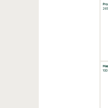
Pr
265
Mæ
100