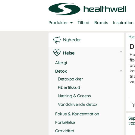
Produkter
Tilbud
Brands
Inspiration
Hj
Nyheder
D
Helse
Ho
fi
Allergi
pr
ka
Detox
ti
Detoxpakker
væ
Fibertilskud
Hv
Næring & Greens
Und
Vanddrivende detox
ude
fæl
Fokus & Koncentration
Sup
Det
Forkølelse
200
kro
Graviditet
nær