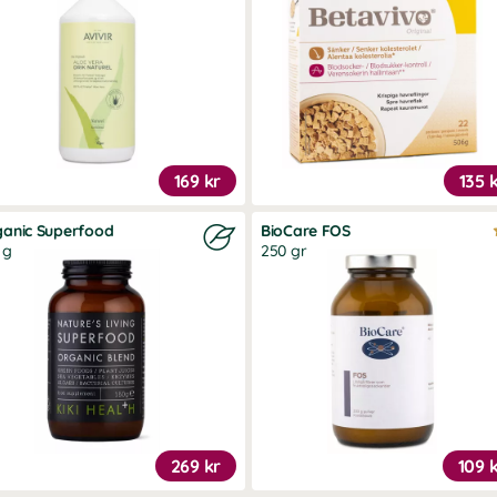
169 kr
135 
anic Superfood
BioCare FOS
 g
250 gr
269 kr
109 