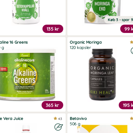
Køb 3 - spar 
135 kr
99 
aline 16 Greens
Organic Moringa
 g
120 kapsler
365 kr
195 
e Vera Juice
Betavivo
4.3
506 g