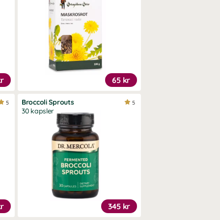
kr
65 kr
Broccoli Sprouts
5
5
30 kapsler
kr
345 kr