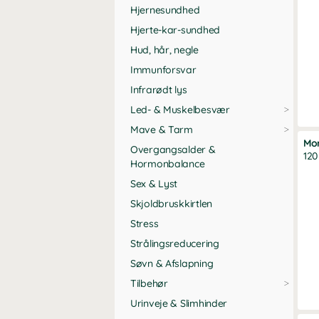
føl
Hjernesundhed
for
Hjerte-kar-sundhed
Der
tid
Hud, hår, negle
ren
Immunforsvar
Såd
Infrarødt lys
En 
Led- & Muskelbesvær
det
dem
Mave & Tarm
på 
Mo
Overgangsalder &
af 
120
Hormonbalance
I e
Sex & Lyst
mas
meg
Skjoldbruskkirtlen
bla
Stress
kul
pro
Strålingsreducering
Søvn & Afslapning
Man
rut
Tilbehør
sta
Urinveje & Slimhinder
En 