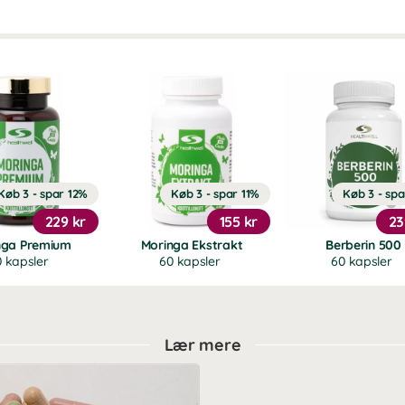
Køb 3 - spar 12%
Køb 3 - spar 11%
Køb 3 - spa
229 kr
155 kr
23
nga Premium
Moringa Ekstrakt
Berberin 500
 kapsler
60 kapsler
60 kapsler
Lær mere