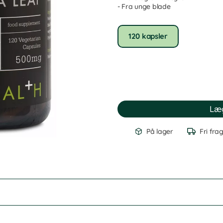
- Fra unge blade
120 kapsler
På lager
Fri fra