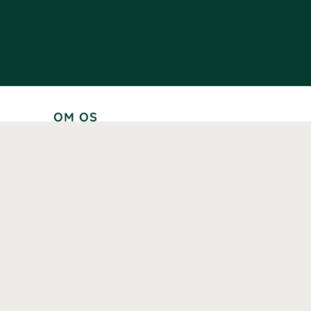
OM OS
Om Healthwell
Ambassadører
Bliv affiliate
Historik
Brands
Tilgængelighed
Vores mærker og certificeringer
Vores Ansvar