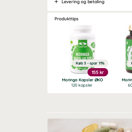
Levering og betaling
Produkttips
Køb 3 - spar 11%
155 kr
Moringa Kapsler ØKO
Mori
120 kapsler
60