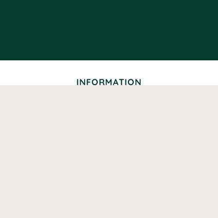
INFORMATION
Levering
Betaling
Returnering
Betingelser
Kundeklub
Seniorrabat
Studierabat