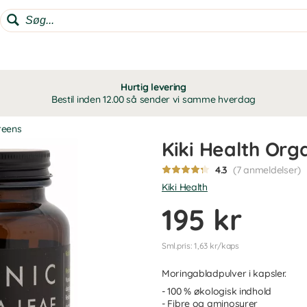
Hurtig levering
Bestil inden 12.00 så sender vi samme hverdag
reens
Kiki Health Org
4.3
(7 anmeldelser)
Kiki Health
195 kr
Sml.pris: 1,63 kr/kaps
Moringabladpulver i kapsler.
- 100 % økologisk indhold
- Fibre og aminosyrer