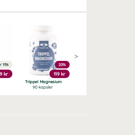
r 11%
20%
20%
9 kr
119 kr
159 kr
Trippel Magnesium
Ashwagandha Prem.
90 kapsler
120 kapsler