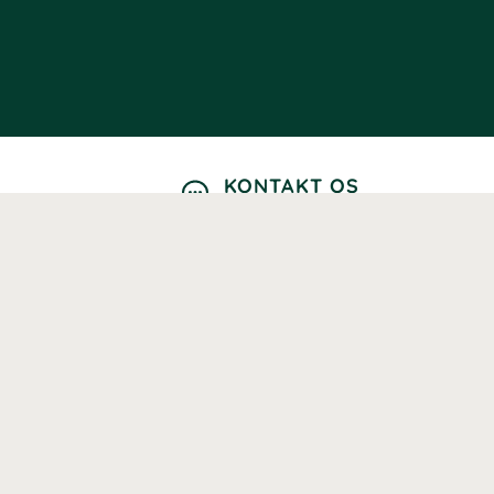
KONTAKT OS
Kontaktformular
TELEFON
89889557
Hverdage: 9-12
E-MAIL
info@healthwell.dk
MIN SIDE
Log ind