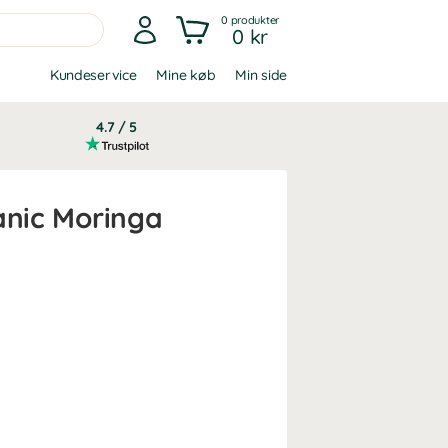
0
produkter
0 kr
Kundeservice
Mine køb
Min side
4.7 / 5
anic Moringa