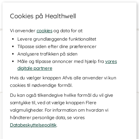
Cookies på Healthwell
Vi anvender
cookies
og data for at:
Hjem
>
Kosttilskud
>
Mineraler
>
Jern
Levere grundlæggende funktionalitet
Tilpasse siden efter dine præferencer
Jern
Analysere trafikken på siden
Kosttilskud med mineralet jern findes til dig, der ved, at du har
Måle og tilpasse annoncer med hjælp fra
vores
brug for et ekstra indtag af dette mineral. Jerntilskud bruges af
personer, der har lave jernniveauer i kroppen, for eksempel
digitale partnere
under graviditet eller ved blodmangel.
Hvis du vælger knappen Afvis alle anvender vi kun
Hvad er jern?
Læs mere
cookies til nødvendige formål.
Jern er nødvendigt for at vi kan ilte blodet og vores celler. Det er
Du kan også tilkendegive hvilke formål du vil give
Jern, Folsyre, B12
Jern Skånsom
essentielt for dannelsen af hæmoglobin, der findes i de røde
samtykke til, ved at vælge knappen Flere
90 kapsler
90 kapsler
blodlegemer og hjælper med at optage og transportere ilt ud til
valgmuligheder. For information om hvordan vi
cellerne. Jern indgår også i visse enzymer og spiller en vigtig rolle
for immunforsvaret. Det er blandt andet nødvendigt for
håndterer personlige data, se vores
blodproduktion, stofskifte og energiproduktion. Jern behøves kun
Databeskyttelsepolitik
.
i små mængder, men det er vigtigt for at vi kan holde os sunde
og energiske.