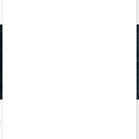
Arganolie og håret
Ægte marokkansk arganolie
Arganolie er en næringsrig olie, der anvendes i hud- og hårpleje
for sine fugtgivende og plejende egenskaber
.