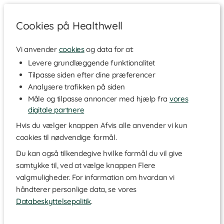
Cookies på Healthwell
Vi anvender
cookies
og data for at:
Inspirerende læsning
|
Kost & kosttilskud
|
Træning
|
Levere grundlæggende funktionalitet
Hjem & rengøring
|
Naturlige olier
|
Opskrifter
|
Tilpasse siden efter dine præferencer
Sundhed
|
Skønhed
|
Ambassadører
Analysere trafikken på siden
Måle og tilpasse annoncer med hjælp fra
vores
Arganolie til hud og hår
digitale partnere
Hvis du vælger knappen Afvis alle anvender vi kun
Arganolie er en næringsrig olie, der længe har været
cookies til nødvendige formål.
brugt som naturlig hår- og hudpleje. Her kan du
Du kan også tilkendegive hvilke formål du vil give
læse mere om, hvad der gør arganolien så speciel
samtykke til, ved at vælge knappen Flere
og dens specifikke anvendelsesområder.
valgmuligheder. For information om hvordan vi
håndterer personlige data, se vores
Hvad er arganolie
Databeskyttelsepolitik
.
Sådan anvendes arganolie
Arganolie og huden