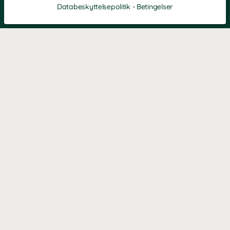
Databeskyttelsepolitik
-
Betingelser
KONTAKT OS
Kontaktformular
TELEFON
89889557