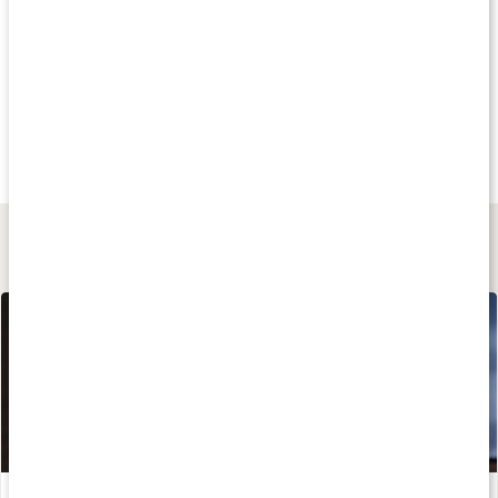
Kampagne
Kampagne
Nyhe
435 kr
299 kr
249 kr
NAD+ Resveratrol
NAD+
NAD+ Resveratro
60 kapsler
60 kapsler
60 kapsler
Lær mere