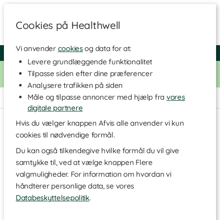
Cookies på Healthwell
Vi anvender
cookies
og data for at:
Fri fragt over 250 kr
4.7 / 5
Levere grundlæggende funktionalitet
Kun i dag! Køb for 500 kr. I butikken, og få 20% på alle vitaminer
Tilpasse siden efter dine præferencer
fra varemærket Healthwell. Kode:
VITAMINER20
Analysere trafikken på siden
Måle og tilpasse annoncer med hjælp fra
vores
Hjem
>
Kosttilskud
>
NAD+
digitale partnere
Hvis du vælger knappen Afvis alle anvender vi kun
cookies til nødvendige formål.
Du kan også tilkendegive hvilke formål du vil give
samtykke til, ved at vælge knappen Flere
valgmuligheder. For information om hvordan vi
håndterer personlige data, se vores
Databeskyttelsepolitik
.