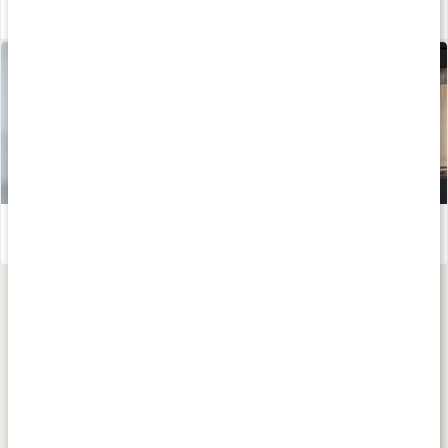
Alt om PQQ - stof for energi og cellesundhed
Læs artikel
Susanna Jungbloms bedste anti-aging tips
Læs artikel