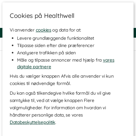
Cookies på Healthwell
Vi anvender
cookies
og data for at:
Fri fragt over 250 kr
4.7 / 5
Levere grundlæggende funktionalitet
Hjem
>
Helse
>
Væskeerstatning & pH-balance
Tilpasse siden efter dine præferencer
Analysere trafikken på siden
Måle og tilpasse annoncer med hjælp fra
vores
digitale partnere
Hvis du vælger knappen Afvis alle anvender vi kun
cookies til nødvendige formål.
Du kan også tilkendegive hvilke formål du vil give
samtykke til, ved at vælge knappen Flere
valgmuligheder. For information om hvordan vi
håndterer personlige data, se vores
Databeskyttelsepolitik
.