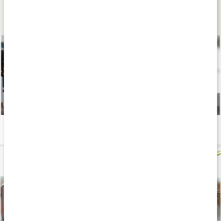
Lær mere
Lav din egen massageolie med æteriske olier
Læs artikel