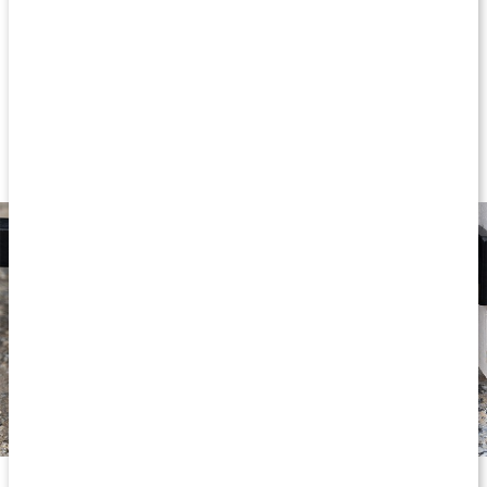
prisvenlig.
Muskatnødsalvie / Clary sage
100% ren æterisk olie
Økologisk indhold
Urtet og frisk duft
God til hudpleje og aromaterapi
PURE Salviaolie ØKO har en frisk og urteagtig duft.