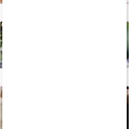
Vov at hvile - sådan siger du farvel til præstations prinsessen!
Læs artikel
Opdag fordelene ved æteriske olier
Læs artikel