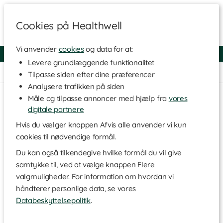
Cookies på Healthwell
Vi anvender
cookies
og data for at:
Fri fragt over 250 kr
4.7 / 5
Levere grundlæggende funktionalitet
Hjem
>
Hjem & Husholdning
>
Æterisk olie
Tilpasse siden efter dine præferencer
Analysere trafikken på siden
Måle og tilpasse annoncer med hjælp fra
vores
digitale partnere
Hvis du vælger knappen Afvis alle anvender vi kun
cookies til nødvendige formål.
Du kan også tilkendegive hvilke formål du vil give
samtykke til, ved at vælge knappen Flere
valgmuligheder. For information om hvordan vi
håndterer personlige data, se vores
Databeskyttelsepolitik
.