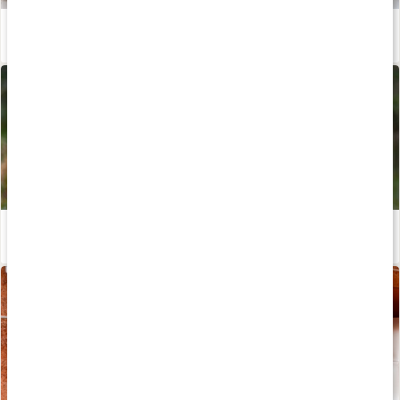
Rens luften med æteriske olier
Læs artikel
Meditér med kraft fra naturen
Læs artikel