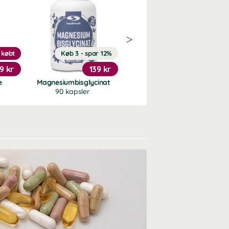
 købt
Køb 3 - spar 12%
20%
9 kr
139 kr
119 kr
e
Magnesiumbisglycinat
Trippel Magnesium
90 kapsler
90 kapsler