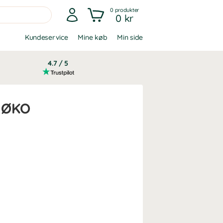
0
produkter
0 kr
Kundeservice
Mine køb
Min side
4.7 / 5
 ØKO