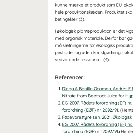
kunne mærke et produkt som EU-økologi
hele produktionskæden. Produktet skal
betingelser (3).
I økologisk planteproduktion er det vi
med organisk materiale. Derfor bør gø
målsætningerne for økologisk produktio
pesticider og uden kunstgødning. I øk
vedvarende ressourcer (4).
Referencer:
Diego A Bonilla Ocampo, Andrés F Pa
Nitrate from Beetroot Juice for Hy
EG. 2007. Rådets forordning (EF) 
forordning (EØF) nr. 2092/91.
(Hente
Fødevarestyrelsen. 2021. Økologis
EG. 2007. Rådets forordning (EF) 
forordning (EØF) nr. 2092/91.
(Hente