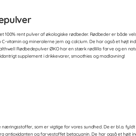
epulver
t 100% rent pulver af økologiske rødbeder. Rødbeder er både vels
C-vitamin og mineralerne jern og calcium. De har også et højt indhol
lthwell Rødbedepulver ØKO har en stærk rødlilla farve og en natur
xidantrigt supplement i drikkevarer, smoothies og madlavning!
næringsstoffer, som er vigtige for vores sundhed. De er bl.a. fyldt 
ra antioxidanten og farvestoffet betacyanin. De har også et højt in