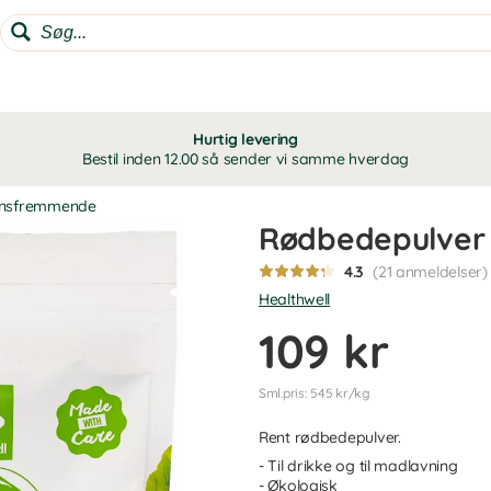
Hurtig levering
Bestil inden 12.00 så sender vi samme hverdag
onsfremmende
Rødbedepulver
4.3
(21 anmeldelser)
Healthwell
109 kr
Sml.pris: 545 kr/kg
Rent rødbedepulver.
- Til drikke og til madlavning
- Økologisk