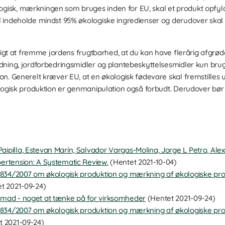
sk, mærkningen som bruges inden for EU, skal et produkt opfylde
 indeholde mindst 95% økologiske ingredienser og derudover skal
gtigt at fremme jordens frugtbarhed, at du kan have flerårig afgrød
dning, jordforbedringsmidler og plantebeskyttelsesmidler kun brug
n. Generelt kræver EU, at en økologisk fødevare skal fremstilles 
ologisk produktion er genmanipulation også forbudt. Derudover b
ipilla, Estevan Marín, Salvador Vargas-Molina, Jorge L Petro, Ale
pertension: A Systematic Review.
(Hentet 2021-10-04)
nr. 834/2007 om økologisk produktion og mærkning af økologiske p
t 2021-09-24)
k mad - noget at tænke på for virksomheder
(Hentet 2021-09-24)
nr. 834/2007 om økologisk produktion og mærkning af økologiske p
t 2021-09-24)