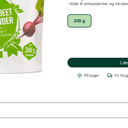
- Kilde til antioxidanter og nitrate
200 g
På lager
Fri fra