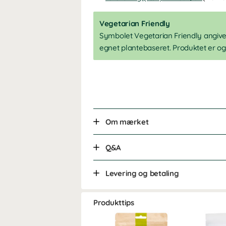
Vegetarian Friendly
Symbolet Vegetarian Friendly angiver
egnet plantebaseret. Produktet er og
Om mærket
Q&A
Levering og betaling
Produkttips