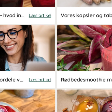
Superdrikken rødbedejuice - hvad indeholder det?
Vores kapsler og tab
Læs artikel
Hvorfor sundt? De mange fordele ved en sundere livsstil
Rødbedesmoothie m
Læs artikel