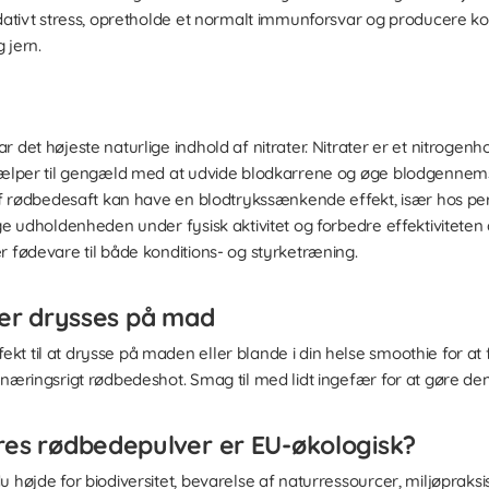
idativt stress, opretholde et normalt immunforsvar og producere 
 jern.
 det højeste naturlige indhold af nitrater. Nitrater er et nitrogenh
hjælper til gengæld med at udvide blodkarrene og øge blodgennem
 af rødbedesaft kan have en blodtrykssænkende effekt, især hos per
øge udholdenheden under fysisk aktivitet og forbedre effektivitet
r fødevare til både konditions- og styrketræning.
ler drysses på mad
t til at drysse på maden eller blande i din helse smoothie for at
 næringsrigt rødbedeshot. Smag til med lidt ingefær for at gøre den
res rødbedepulver er EU-økologisk?
 højde for biodiversitet, bevarelse af naturressourcer, miljøpraksi