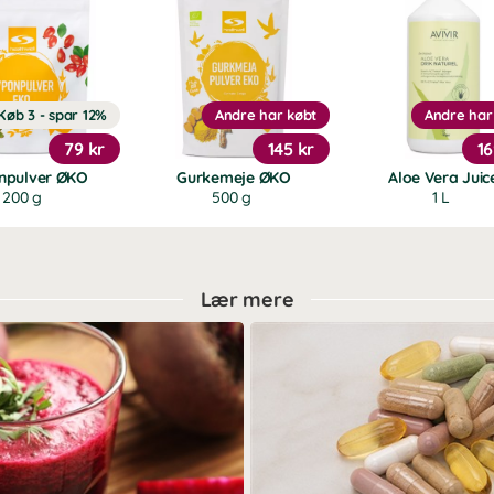
Køb 3 - spar 12%
Andre har købt
Andre har
79 kr
145 kr
16
npulver ØKO
Gurkemeje ØKO
Aloe Vera Juic
200 g
500 g
1 L
Lær mere