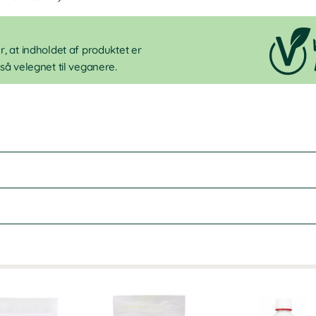
, at indholdet af produktet er
så velegnet til veganere.