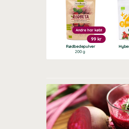
Andre har købt
99 kr
Rødbedepulver
Hybe
200 g